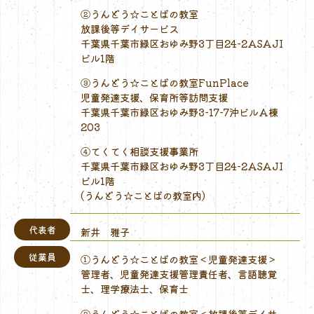
②うんどう☆ことばの教室
放課後等デイサービス
千葉県千葉市緑区おゆみ野3丁目24-2ASAJI
ビル1階
③うんどう☆ことばの教室FunPlace
児童発達支援、保育所等訪問支援
千葉県千葉市緑区おゆみ野3-17-7沖ビルA棟
203
④てくてく相談支援事業所
千葉県千葉市緑区おゆみ野3丁目24-2ASAJI
ビル1階
(うんどう☆ことばの教室内)
代表者
新井 雅子
従業員
①うんどう☆ことばの教室＜児童発達支援＞
管理者、児童発達支援管理責任者、言語聴覚
士、理学療法士、保育士
②うんどう☆ことばの教室＜放課後等デイサー